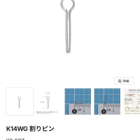
詳細
K14WG 割りピン
氏名(フルネーム)
*