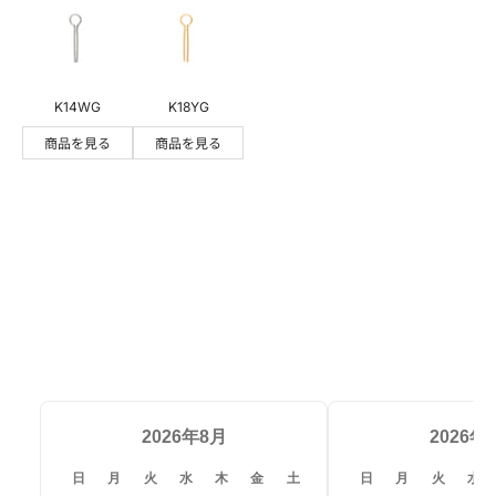
添付ファイル
【添付可能な形式：JPG・JPEG・PNG・GIF・SVG】、【サイズ
K14WG
K18YG
上限：30MB】
商品を見る
商品を見る
ファイルを選択
お問い合わせから3営業日を目安に返信いたします。
確認にお時間がかかるお問い合わせや多数お問い合わ
せをいただいている場合、回答までにお時間をいただ
く場合がございます。ご理解賜りますようお願いいた
します。
当店からのメールが届かない場合、迷惑メールの対策
などでメールアドレス・ドメイン指定がされている可
2026年8月
2026年
能性がございます。お手数ですが「@kohsai-
日
月
火
水
木
金
土
日
月
火
水
qq.co.jp」の受信設定をお願いいたします。