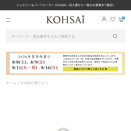
ジュエリー＆パーツメーカー KOHSAi ~法人様から一般のお客様まで歓迎~
メ
カ
ニ
ー
ュ
ト
ー
を
見
る
ホーム
/
K14WG 割りピン