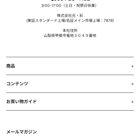
9:00-17:00（土日・祝祭日休業）
当社は、個人情報保護の実現のため、個人情報保護法、各
省庁ガイドラインその他関連する法令等を遵守いたしま
株式会社光・彩
す。
(東証スタンダード上場/名証メイン市場上場：7878)
本社住所
第2条 収集する利用者情報及び収集方法
山梨県甲斐市竜地３０４９番地
本ポリシーにおいて、「利用者情報」とは、商品等ご購入
時、お申し込み時あるいは当社ウェブサイト訪問時におけ
るお客様の情報、お客様の識別に係る情報、通信サービス
上の行動履歴、お客様が送受信するメールの情報、その他
商品
お客様のスマートフォン、パソコン等の端末においてお客
様またはお客様の端末に関連して生成または蓄積された情
報であって、本ポリシーに基づき当社が適正に収集するも
コンテンツ
のをいいます。
お買い物ガイド
第3条 情報の管理
当社は、利用者情報を正確かつ最新の状態に保ち、利用者
情報への不正アクセス・紛失・破損・改ざん・漏洩などを
防止するため、セキュリティシステムの維持・管理体制の
メールマガジン
整備・社員教育の徹底等の必要な措置を講じ、安全対策を
実施し利用者情報の厳重な管理を行います。