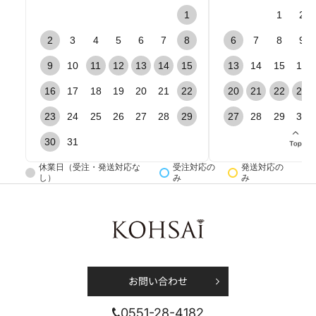
1
1
2
場合によってはお電話で回答を差し上げることがござ
2
3
4
5
6
7
8
6
7
8
9
います。予めご了承ください。
9
10
11
12
13
14
15
13
14
15
16
16
17
18
19
20
21
22
20
21
22
23
プライバシーポリシーについて
*必須
下記プライバシーポリシーに同意の上、送信をお願いい
23
24
25
26
27
28
29
27
28
29
30
たします。
30
31
個人情報（特定個人情報）保護理念 及び 個人情報保護ポ
休業日（受注・発送対応な
受注対応の
発送対応の
し）
み
み
リシー
株式会社光・彩（以下「当社」といいます。）は、当社の
提供する商品及びサービス（以下合わせて「商品等」とい
います。）のご購入者様及びサービスの利用者様（以下合
わせて「お客様」といいます。）についての個人情報を含
む利用者情報の取扱いについて、以下のとおりプライバシ
ーポリシー（以下「本ポリシー」といいます。）を定めま
す。
お問い合わせ
プライバシーポリシーに同意する
第1条 法令等の遵守
0551-28-4182