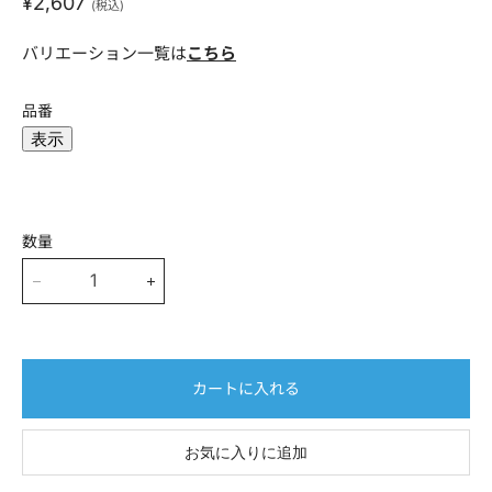
現在の価格
¥2,607
(税込)
バリエーション一覧は
こちら
メールアドレス
*
品番
表示
電話番号(ハイフンなし)
*
数量
会社名
カートに入れる
部署名
お気に入りに追加