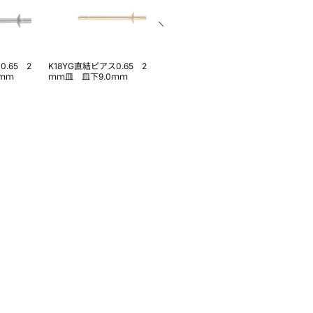
0.65 2
K18YG直結ピアス0.65 2
Pt900地金キャッチ
Pt900
ｍｍ
ｍｍ皿 皿下9.0ｍｍ
ャッチド