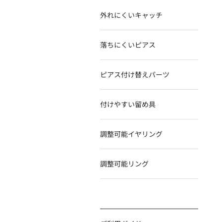
外れにくいキャッチ
落ちにくいピアス
t900 地金入シリコンキ
K18YG 地金入シリコンキ
Pt900直結ピアス0.7
ャッチドーム型
ャッチタル型
2.0ｍｍ~3.0mm皿 皿
9.5ｍｍ
ピアス付け替えパーツ
付けやすい留め具
調整可能イヤリング
調整可能リング