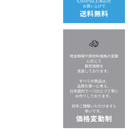
5,500円以上
の
(税込)
お買い上げで
送料無料
地金相場や原材料価格の変動
に応じて
販売価格を
見直しております。
すべての商品は、
品質を第一に考え、
日本国内で一つひとつ丁寧に
お作りしております。
何卒ご理解いただけますと
幸いです。
価格変動制