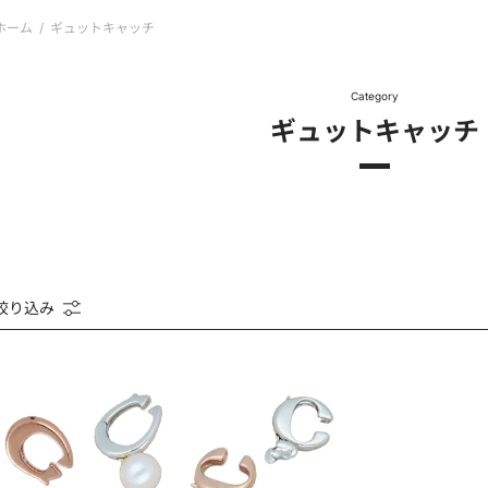
ホーム
/
ギュットキャッチ
Category
ギュットキャッチ
絞り込み
SV925
SV925
ギ
ギ
ュ
ュ
ッ
ッ
ト
ト
キ
キ