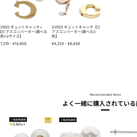
ャ
ャ
ッ
ッ
チ
チ
+
【ピ
【ピ
ア
ア
ス
SV925 ギュットキャッチ+
SV925 ギュットキャッチ【ピ
ス
コ
【ピアスコンバーター/選べる
アスコンバーター/選べる3
3色×2サイズ】
色】
コ
ン
ン
バ
7,216
-
¥14,608
¥4,224
-
¥8,448
バ
ー
ー
タ
タ
ー/
ー/
選
選
べ
べ
る
る
3
3
色】
色
×2
サ
Recommended Items
イ
よく一緒に購入されている
ズ】