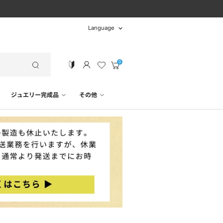
言
Language
語
カ
ー
ト
ジュエリー完成品
その他
を
見
る