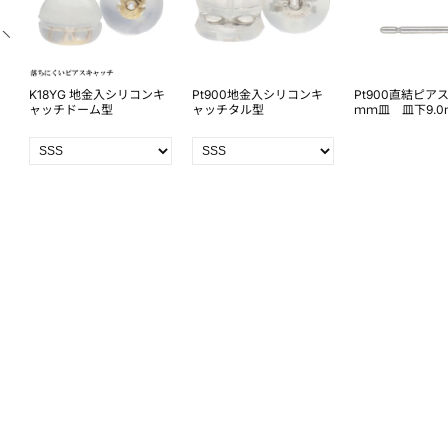
K18YG 地金入シリコンキ
Pt900地金入シリコンキ
Pt900直結ピアス
下
ャッチドーム型
ャッチタル型
ｍｍ皿 皿下9.0