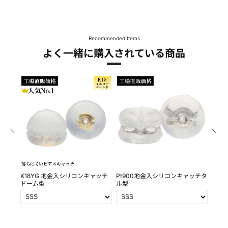
Recommended Items
よく一緒に購入されている商品
0ｍｍ
K18YG 地金入シリコンキャッチ
Pt900地金入シリコンキャッチタ
Pt9
ドーム型
ル型
皿 皿