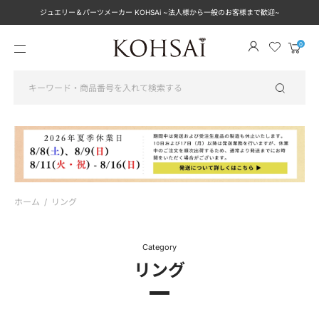
ジュエリー＆パーツメーカー KOHSAi ~法人様から一般のお客様まで歓迎~
メ
カ
ニ
ー
ュ
ト
ー
を
見
る
ホーム
/
リング
Category
リング