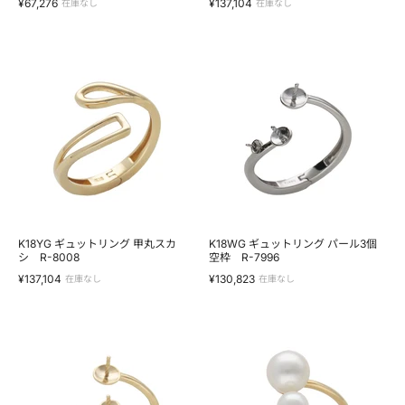
¥67,276
¥137,104
在庫なし
在庫なし
K18YG
K18WG
ギ
ギ
ュ
ュ
ッ
ッ
ト
ト
リ
リ
ン
ン
グ
グ
甲
パ
丸
ー
ス
ル
カ
3
シ
個
R-
空
K18YG ギュットリング 甲丸スカ
K18WG ギュットリング パール3個
8008
シ R-8008
枠
空枠 R-7996
R-
¥137,104
¥130,823
在庫なし
在庫なし
7996
K18YG
K10YG
ギ
ギ
ュ
ュ
ッ
ッ
ト
ト
リ
リ