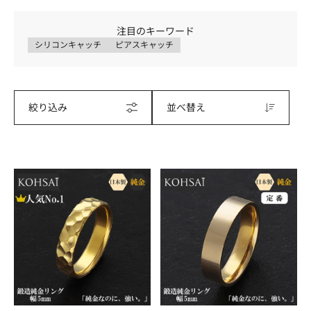
注目のキーワード
シリコンキャッチ
ピアスキャッチ
絞り込み
並べ替え
【受
【受
注
注
販
販
売】
売】
K24
K24
純
純
金
金
リ
リ
ン
ン
グ
グ
(槌
(平
目)
打
※
ち