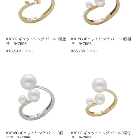
ン
ン
グ
グ
パ
パ
ー
ー
ル
ル
3
3
個
個
空
付
K18YG ギュットリング パール3個空
K10YG ギュットリング パール3個付
枠
枠 R-7996
き
き R-7996
R-
R-
¥117,942
¥66,759
在庫なし
在庫なし
7996
7996
K18WG
K18YG
ギ
ギ
ュ
ュ
ッ
ッ
ト
ト
リ
リ
ン
ン
グ
グ
パ
パ
ー
ー
ル
ル
3
3
個
個
付
付
K18WG ギュットリング パール3個
K18YG ギュットリング パール3個付
き
付き R-7996
き
き R-7996