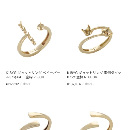
※
す
※
K18YG
K18YG
ギ
ギ
ュ
ュ
ッ
ッ
ト
ト
リ
リ
ン
ン
グ
グ
ベ
両
ビ
側
ー
ダ
パ
イ
ー
ヤ
ル
0.5ct
K18YG ギュットリング ベビーパー
K18YG ギュットリング 両側ダイヤ
3.5φ*4
ル3.5φ*4 空枠 R-8010
空
0.5ct 空枠 R-8006
空
枠
¥117,612
¥137,104
在庫なし
在庫なし
枠
R-
R-
8006
8010
K10YG
K18YG
ギ
ギ
ュ
ュ
ッ
ッ
ト
ト
リ
リ
ン
ン