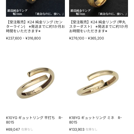
時
グ
を
グ
間
(セ
い
(甲
を
ン
た
丸
い
タ
だ
ス
た
ー
き
タ
【受注販売】K24 純金リング (セン
【受注販売】K24 純金リング (甲丸
だ
ラ
ターライン) ※発送までに約1か月お
ま
ー
スターダスト) ※発送までに約1か月
時間をいただきます※
お時間をいただきます※
き
イ
す
ダ
ま
ン)
※
ス
¥237,600
-
¥316,800
¥276,100
-
¥365,200
す
※
ト)
※
発
※
送
発
ま
K10YG
送
K18YG
で
ギ
ま
ギ
に
ュ
で
ュ
約
ッ
に
ッ
1
ト
約
ト
か
リ
1
リ
月
ン
か
ン
お
グ
月
グ
時
平
お
ミ
間
打
時
ネ
を
ち
間
R-
い
R-
を
8015
た
8015
い
だ
た
K10YG ギュットリング 平打ち R-
K18YG ギュットリング ミネ R-
き
8015
だ
8015
ま
き
¥69,047
¥133,903
在庫なし
在庫なし
す
ま