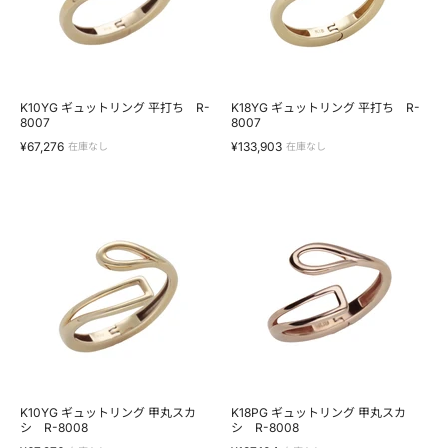
グ
グ
平
平
打
打
ち
ち
R-
R-
8007
8007
K10YG ギュットリング 平打ち R-
K18YG ギュットリング 平打ち R-
8007
8007
¥67,276
¥133,903
在庫なし
在庫なし
K10YG
K18PG
ギ
ギ
ュ
ュ
ッ
ッ
ト
ト
リ
リ
ン
ン
グ
グ
甲
甲
丸
丸
ス
ス
カ
カ
シ
シ
R-
R-
K10YG ギュットリング 甲丸スカ
K18PG ギュットリング 甲丸スカ
8008
シ R-8008
8008
シ R-8008