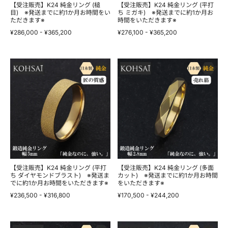
発
ミ
【受注販売】K24 純金リング (槌
【受注販売】K24 純金リング (平打
送
目) ※発送までに約1か月お時間をい
ガ
ち ミガキ) ※発送までに約1か月お
ただきます※
時間をいただきます※
ま
キ)
で
※
¥286,000
-
¥365,200
¥276,100
-
¥365,200
に
発
約
送
1
ま
か
【受
で
【受
月
注
に
注
お
販
約
販
時
売】
1
売】
間
K24
か
K24
を
純
月
純
い
金
お
金
た
リ
時
リ
だ
ン
間
ン
き
グ
を
グ
ま
(平
い
(多
す
打
た
面
※
ち
だ
カ
ダ
き
ッ
【受注販売】K24 純金リング (平打
【受注販売】K24 純金リング (多面
イ
ち ダイヤモンドブラスト) ※発送ま
ま
ト)
カット) ※発送までに約1か月お時間
でに約1か月お時間をいただきます※
をいただきます※
ヤ
す
※
モ
※
発
¥236,500
-
¥316,800
¥170,500
-
¥244,200
ン
送
ド
ま
ブ
で
ラ
【受
に
【受