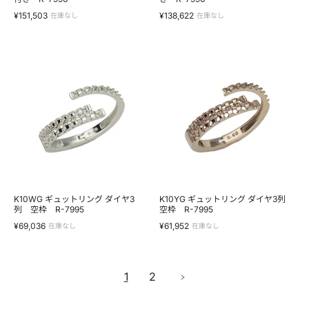
R-
R-
¥151,503
¥138,622
在庫なし
在庫なし
7996
7996
K10WG
K10YG
ギ
ギ
ュ
ュ
ッ
ッ
ト
ト
リ
リ
ン
ン
グ
グ
ダ
ダ
イ
イ
ヤ
ヤ
3
3
列
列
空
空
K10WG ギュットリング ダイヤ3
K10YG ギュットリング ダイヤ3列
枠
列 空枠 R-7995
枠
空枠 R-7995
R-
R-
¥69,036
¥61,952
在庫なし
在庫なし
7995
7995
1
2