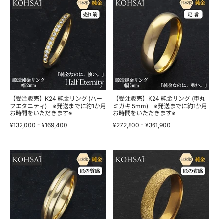
ス
注
約
注
ト)
販
1
販
※
売】
か
売】
発
K24
月
K24
送
純
お
純
ま
金
時
金
で
リ
間
リ
に
ン
を
ン
約
グ
い
グ
1
(ハ
た
(甲
か
ー
だ
丸
月
フ
き
ミ
お
エ
ま
ガ
【受注販売】K24 純金リング (ハー
【受注販売】K24 純金リング (甲丸
時
タ
フエタニティ) ※発送までに約1か月
す
キ
ミガキ 5mm) ※発送までに約1か月
お時間をいただきます※
お時間をいただきます※
間
ニ
※
5mm)
を
テ
※
¥132,000
-
¥169,400
¥272,800
-
¥361,900
い
ィ)
発
た
※
送
だ
発
ま
き
送
【受
で
【受
ま
ま
注
に
注
す
で
販
約
販
※
に
売】
1
売】
約
K24
か
K24
1
純
月
純
か
金
お
金
月
リ
時
リ
お
ン
間
ン