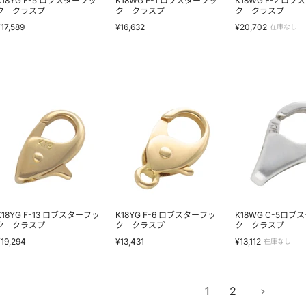
K18YG F-5 ロブスターフッ
K18WG F-1 ロブスターフッ
K18WG F-2 ロ
ラ
ラ
ラ
ク クラスプ
ク クラスプ
ク クラスプ
ス
ス
ス
¥17,589
¥16,632
¥20,702
在庫なし
プ
プ
プ
K18YG
K18YG
K18WG
F-
F-
C-
13
6
5
ロ
ロ
ロ
ブ
ブ
ブ
ス
ス
ス
タ
タ
タ
ー
ー
ー
フ
フ
フ
ッ
ッ
ッ
ク
ク
ク
ク
ク
ク
K18YG F-13 ロブスターフッ
K18YG F-6 ロブスターフッ
K18WG C-5ロブ
ラ
ラ
ラ
ク クラスプ
ク クラスプ
ク クラスプ
ス
ス
ス
¥19,294
¥13,431
¥13,112
在庫なし
プ
プ
プ
1
2