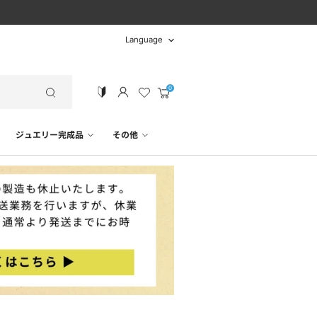
言
Language
語
カ
ー
ト
ジュエリー完成品
その他
を
見
る