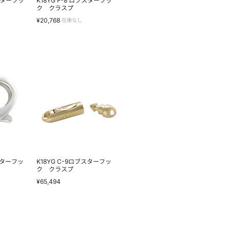
ブスターフッ
K18YG F-8 ロブスターフッ
ラ
ク クラスプ
ス
¥20,768
在庫なし
プ
K18YG
C-
9
ロ
ブ
ス
タ
ー
フ
ッ
ク
ク
スターフッ
K18YG C-9ロブスターフッ
ラ
ク クラスプ
ス
¥65,494
プ