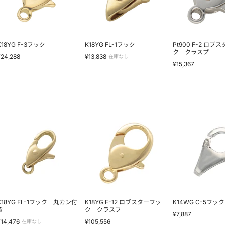
タ
ー
フ
ッ
ク
ク
K18YG F-3フック
K18YG FL-1フック
Pt900 F-2 ロブ
ラ
ク クラスプ
¥24,288
¥13,838
在庫なし
ス
¥15,367
プ
K18YG
K18YG
K14WG
FL-
F-
C-
12
5
フ
ロ
フ
ッ
ブ
ッ
ク
ス
ク
丸
タ
カ
ー
ン
フ
付
ッ
き
ク
ク
K18YG FL-1フック 丸カン付
K18YG F-12 ロブスターフッ
K14WG C-5フック
ラ
き
ク クラスプ
¥7,887
ス
¥14,476
¥105,556
在庫なし