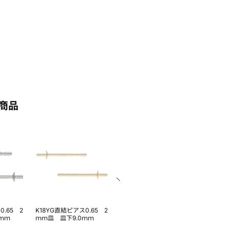
商品
0.65 2
K18YG直結ピアス0.65 2
Pt900地金キャッチ
Pt900
ｍｍ
ｍｍ皿 皿下9.0ｍｍ
ャッチド