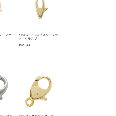
ロ
ブ
ス
タ
ー
フ
ッ
ク
ク
スターフッ
K18YG FL-3 ロブスターフッ
ラ
ク クラスプ
ス
¥52,844
プ
K18YG
F-
8
ロ
ブ
ス
タ
ー
フ
ッ
ク
ク