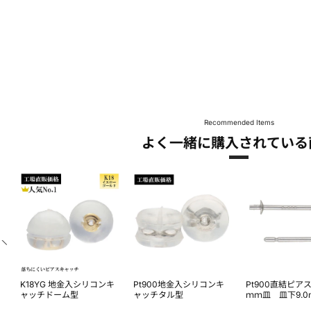
Recommended Items
よく一緒に購入されている
K18YG 地金入シリコンキ
Pt900地金入シリコンキ
Pt900直結ピアス
下
ャッチドーム型
ャッチタル型
ｍｍ皿 皿下9.0