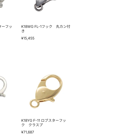
丸
カ
ン
付
き
スターフッ
K18WG FL-1フック 丸カン付
き
¥15,455
K18YG
F-
11
ロ
ブ
ス
タ
ー
フ
ッ
ク
ク
K18YG F-11 ロブスターフッ
ラ
ク クラスプ
ス
¥71,687