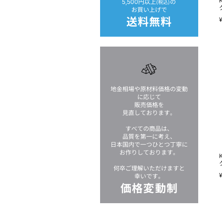
5,500円以上
の
(税込)
お買い上げで
送料無料
地金相場や原材料価格の変動
に応じて
販売価格を
見直しております。
すべての商品は、
品質を第一に考え、
日本国内で一つひとつ丁寧に
お作りしております。
何卒ご理解いただけますと
幸いです。
価格変動制