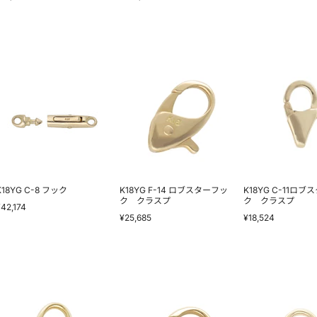
プ
K18YG
K18YG
K18YG
C-
F-
C-
8
14
11
フ
ロ
ロ
ッ
ブ
ブ
ク
ス
ス
タ
タ
ー
ー
フ
フ
ッ
ッ
ク
ク
ク
ク
K18YG C-8 フック
K18YG F-14 ロブスターフッ
K18YG C-11ロ
ラ
ラ
ク クラスプ
ク クラスプ
¥42,174
ス
ス
¥25,685
¥18,524
プ
プ
K18YG
K18YG
K18YG
F-
F-
F-
9
10
2