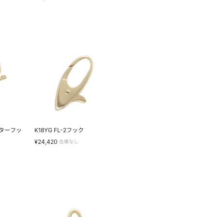
プ
K18YG
FL-
2
フ
ッ
ク
ブスターフッ
K18YG FL-2フック
¥24,420
在庫なし
K18YG
FL-
3