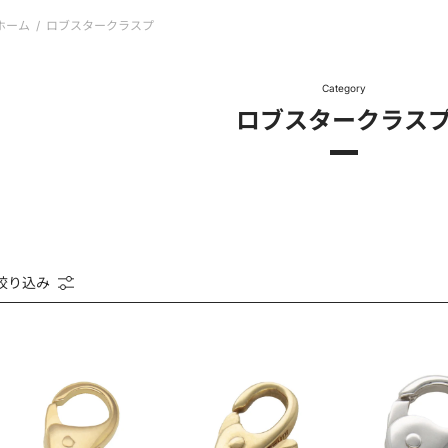
ホーム
/
ロブスタークラスプ
Category
ロブスタークラス
絞り込み
K18YG
K18YG
Pt900
F-
FL-
F-
3
1
2
フ
フ
ロ
ッ
ッ
ブ
ク
ク
ス