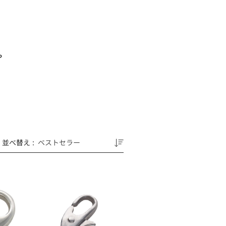
プ
並べ替え
:
K18WG
FL-
1
フ
ッ
ク