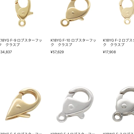
ロ
ロ
ロ
ブ
ブ
ブ
ス
ス
ス
タ
タ
タ
ー
ー
ー
フ
フ
フ
ッ
ッ
ッ
ク
ク
ク
ク
ク
ク
K18YG F-9 ロブスターフッ
K18YG F-10 ロブスターフッ
K18YG F-2 ロブ
ラ
ラ
ラ
ク クラスプ
ク クラスプ
ク クラスプ
ス
ス
ス
¥34,837
¥57,629
¥17,908
プ
プ
プ
K18YG
K18WG
K18WG
F-
F-
F-
5
1
2
ロ
ロ
ロ
ブ
ブ
ブ
ス
ス
ス
タ
タ
タ
ー
ー
ー
フ
フ
フ
ッ
ッ
ッ
ク
ク
ク
ク
ク
ク