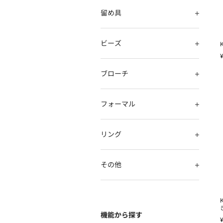
留め具
ビーズ
ブローチ
フォーマル
1
リング
その他
機能から探す