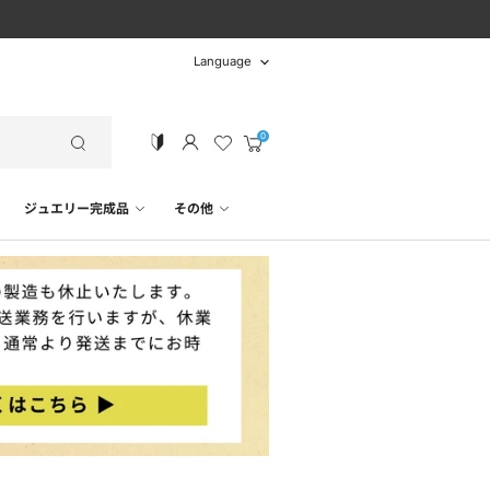
言
Language
語
カ
ー
ト
ジュエリー完成品
その他
を
見
る