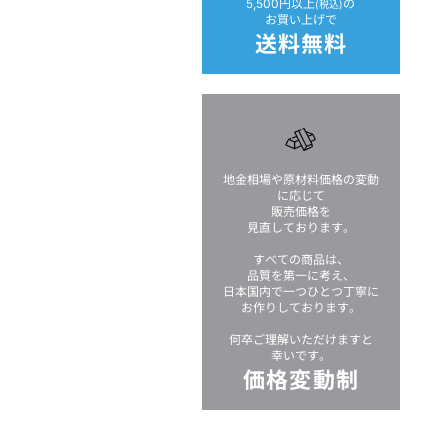
5,500円以上
の
(税込)
お買い上げで
送料無料
地金相場や原材料価格の変動
に応じて
販売価格を
見直しております。
すべての商品は、
品質を第一に考え、
日本国内で一つひとつ丁寧に
お作りしております。
何卒ご理解いただけますと
幸いです。
価格変動制