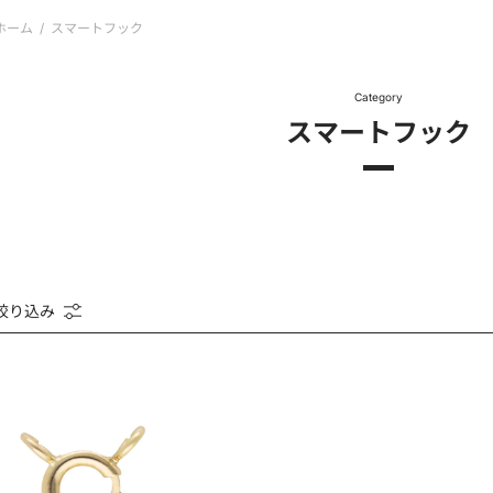
ホーム
/
スマートフック
Category
スマートフック
絞り込み
K18YG
ス
マ
ー
ト
フ