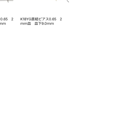
0.65 2
K18YG直結ピアス0.65 2
Pt900地金キャッチ
Pt900
ｍｍ
ｍｍ皿 皿下9.0ｍｍ
ャッチド