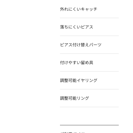
外れにくいキャッチ
t900 地金入シリコンキ
K18YG 地金入シリコンキ
Pt900直結ピアス0.7
ャッチドーム型
ャッチタル型
2.0ｍｍ~3.0mm皿 皿
落ちにくいピアス
9.5ｍｍ
ピアス付け替えパーツ
付けやすい留め具
調整可能イヤリング
調整可能リング