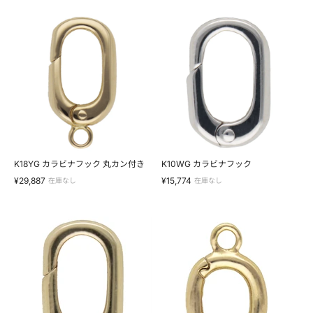
K18YG
K10WG
カ
カ
ラ
ラ
ビ
ビ
ナ
ナ
フ
フ
ッ
ッ
ク
ク
丸
カ
ン
付
き
K18YG カラビナフック 丸カン付き
K10WG カラビナフック
¥29,887
¥15,774
在庫なし
在庫なし
K10YG
K10YG
カ
小
ラ
型
ビ
ジ
ナ
ョ
フ
イ
ッ
ン
ク
ト
バ