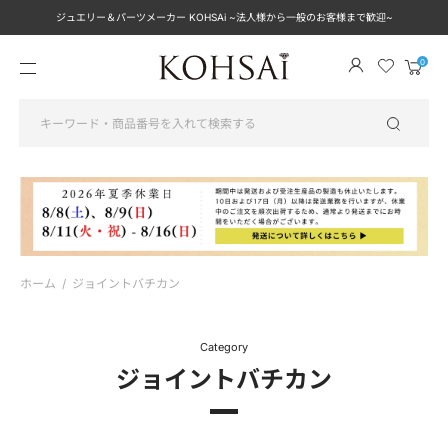
ジュエリー＆パーツメーカー KOHSAi ~法人様から一般のお客様まで歓迎~
メ
カ
ニ
ー
ュ
ト
ー
を
見
る
ホーム
/
ジョイントバチカン
Category
ジョイントバチカン