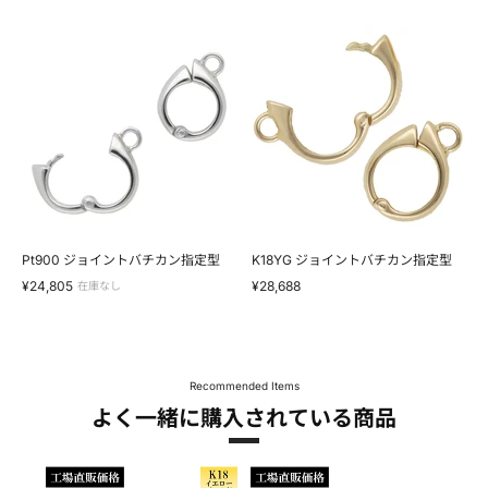
Pt900
K18YG
ジ
ジ
ョ
ョ
イ
イ
ン
ン
ト
ト
バ
バ
チ
チ
カ
カ
ン
ン
指
指
定
定
型
型
Pt900 ジョイントバチカン指定型
K18YG ジョイントバチカン指定型
¥24,805
¥28,688
在庫なし
Recommended Items
よく一緒に購入されている商品