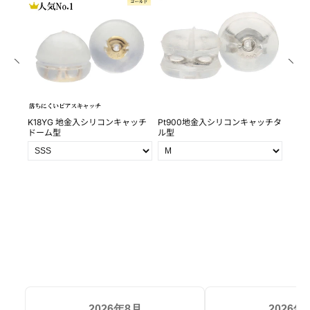
0ｍｍ
K18YG 地金入シリコンキャッチ
Pt900地金入シリコンキャッチタ
Pt9
ドーム型
ル型
皿 皿
2026年8月
2026年