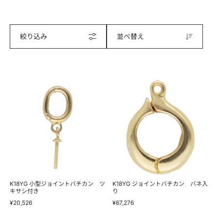
絞り込み
並べ替え
K18YG
K18YG
小
ジ
型
ョ
ジ
イ
ョ
ン
イ
ト
ン
バ
ト
チ
バ
カ
チ
ン
カ
バ
ン
ネ
ツ
入
キ
り
K18YG 小型ジョイントバチカン ツ
K18YG ジョイントバチカン バネ入
サ
キサシ付き
り
シ
¥20,526
¥67,276
付
き