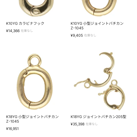
チ
カ
ン
Z-
1045
K10YG カラビナフック
K10YG 小型ジョイントバチカン
Z-1045
¥14,366
在庫なし
¥9,405
在庫なし
K18YG
K18YG
小
ジ
型
ョ
ジ
イ
ョ
ン
イ
ト
ン
バ
ト
チ
バ
カ
チ
ン
カ
205
ン
型
Z-
1045
K18YG 小型ジョイントバチカン
K18YG ジョイントバチカン205型
Z-1045
¥35,398
在庫なし
¥16,951