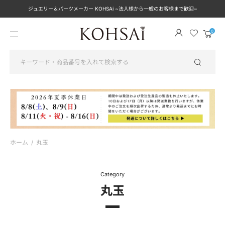
ジュエリー＆パーツメーカー KOHSAi ~法人様から一般のお客様まで歓迎~
メ
カ
ニ
ー
ュ
ト
ー
を
見
る
ホーム
/
丸玉
Category
丸玉