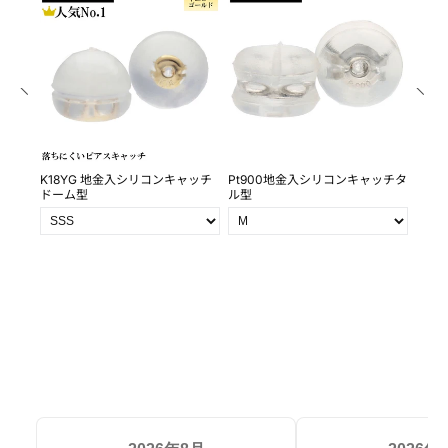
0ｍｍ
K18YG 地金入シリコンキャッチ
Pt900地金入シリコンキャッチタ
Pt9
ドーム型
ル型
皿 皿