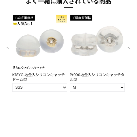
よく一緒に購入されている商品
0ｍｍ
K18YG 地金入シリコンキャッチ
Pt900地金入シリコンキャッチタ
Pt9
ドーム型
ル型
皿 皿