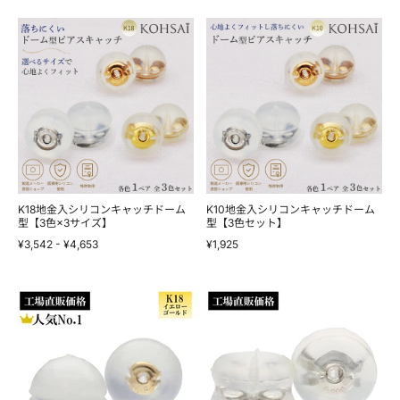
サ
サ
イ
イ
K18
K10
ズ】
ズ】
地
地
金
金
入
入
シ
シ
リ
リ
コ
コ
ン
ン
キ
キ
ャ
ャ
ッ
ッ
チ
チ
ド
ド
ー
ー
K18地金入シリコンキャッチドーム
K10地金入シリコンキャッチドーム
ム
型【3色×3サイズ】
ム
型【3色セット】
型
型
¥3,542
-
¥4,653
¥1,925
【3
【3
色
色
×3
セ
サ
ッ
K18YG
Pt900
イ
ト】
地
地
ズ】
金
金
入
入
シ
シ
リ
リ
コ
コ
ン
ン