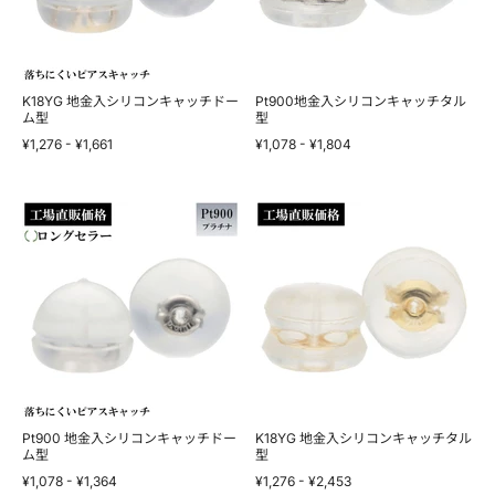
キ
キ
ャ
ャ
ッ
ッ
チ
チ
ド
タ
ー
ル
K18YG 地金入シリコンキャッチドー
Pt900地金入シリコンキャッチタル
ム
ム型
型
型
型
¥1,276
-
¥1,661
¥1,078
-
¥1,804
Pt900
K18YG
地
地
金
金
入
入
シ
シ
リ
リ
コ
コ
ン
ン
キ
キ
ャ
ャ
ッ
ッ
チ
チ
ド
タ
ー
ル
Pt900 地金入シリコンキャッチドー
K18YG 地金入シリコンキャッチタル
ム
ム型
型
型
型
¥1,078
-
¥1,364
¥1,276
-
¥2,453