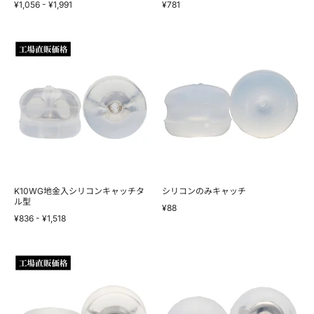
¥1,056
-
¥1,991
¥781
K10WG
シ
地
リ
金
コ
入
ン
シ
の
リ
み
コ
キ
ン
ャ
キ
ッ
ャ
チ
ッ
チ
タ
ル
K10WG地金入シリコンキャッチタ
シリコンのみキャッチ
型
ル型
¥88
¥836
-
¥1,518
K18WG
K14WG
地
地
金
金
入
入
シ
シ