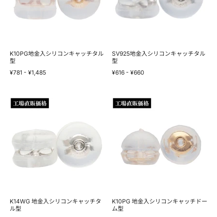
ン
ン
キ
キ
ャ
ャ
ッ
ッ
チ
チ
タ
タ
ル
ル
K10PG地金入シリコンキャッチタル
SV925地金入シリコンキャッチタル
型
型
型
型
¥781
-
¥1,485
¥616
-
¥660
K14WG
K10PG
地
地
金
金
入
入
シ
シ
リ
リ
コ
コ
ン
ン
キ
キ
ャ
ャ
ッ
ッ
チ
チ
タ
ド
ル
ー
K14WG 地金入シリコンキャッチタ
K10PG 地金入シリコンキャッチドー
型
ル型
ム
ム型
型