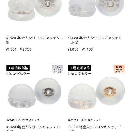
リ
リ
コ
コ
ン
ン
キ
キ
ャ
ャ
ッ
ッ
チ
チ
タ
ド
ル
ー
K18WG地金入シリコンキャッチタル
K14WG地金入シリコンキャッチド
型
型
ム
ーム型
型
¥1,364
-
¥2,750
¥1,056
-
¥1,463
K18WG
K18PG
地
地
金
金
入
入
シ
シ
リ
リ
コ
コ
ン
ン
キ
キ
ャ
ャ
ッ
ッ
チ
チ
ド
ド
ー
ー
K18WG地金入シリコンキャッチドー
K18PG 地金入シリコンキャッチドー