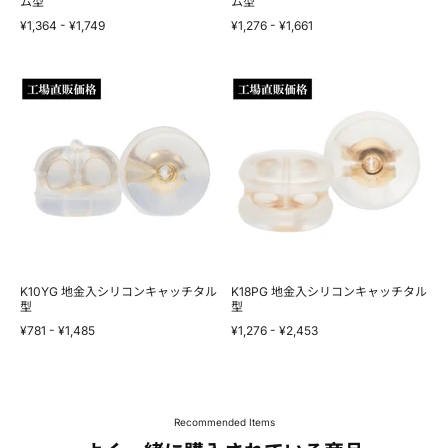
ム
ム型
ム
ム型
型
型
¥1,364
-
¥1,749
¥1,276
-
¥1,661
K10YG
K18PG
地
地
金
金
入
入
シ
シ
リ
リ
コ
コ
ン
ン
キ
キ
ャ
ャ
ッ
ッ
チ
チ
タ
タ
ル
ル
K10YG 地金入シリコンキャッチタル
K18PG 地金入シリコンキャッチタル
型
型
型
型
¥781
-
¥1,485
¥1,276
-
¥2,453
Recommended Items