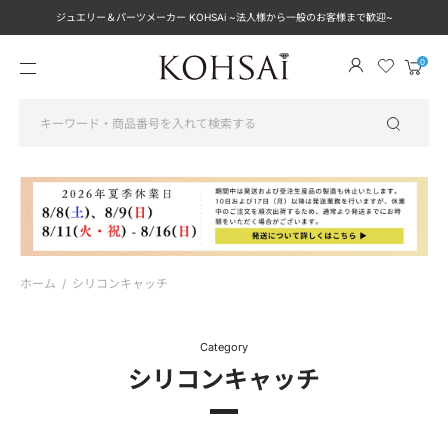
ジュエリー＆パーツメーカー KOHSAi ~法人様から一般のお客様まで歓迎~
メ
カ
ニ
ー
ュ
ト
ー
を
見
る
ホーム
/
シリコンキャッチ
Category
シリコンキャッチ