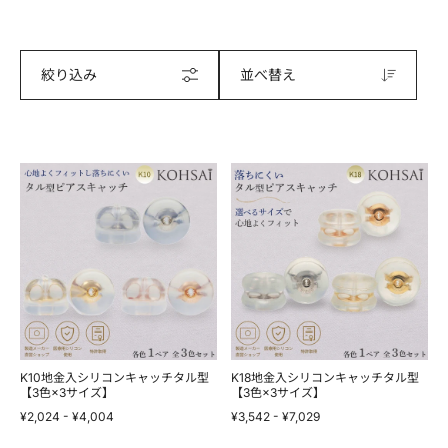
絞り込み
並べ替え
K10
K18
地
地
金
金
入
入
シ
シ
リ
リ
コ
コ
ン
ン
キ
キ
ャ
ャ
ッ
ッ
チ
チ
タ
タ
ル
ル
K10地金入シリコンキャッチタル型
K18地金入シリコンキャッチタル型
型
【3色×3サイズ】
型
【3色×3サイズ】
【3
【3
¥2,024
-
¥4,004
¥3,542
-
¥7,029
色
色
×3
×3