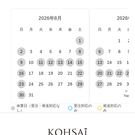
能性がございます。お手数ですが「@kohsai-
qq.co.jp」の受信設定をお願いいたします。
2026年8月
2026年
場合によってはお電話で回答を差し上げることがござ
日
月
火
水
木
金
土
日
月
火
水
います。予めご了承ください。
1
1
2
2
3
4
5
6
7
8
6
7
8
9
プライバシーポリシーについて
*必須
9
10
11
12
13
14
15
13
14
15
16
下記プライバシーポリシーに同意の上、送信をお願いい
たします。
16
17
18
19
20
21
22
20
21
22
23
23
24
25
26
27
28
29
27
28
29
30
個人情報（特定個人情報）保護理念 及び 個人情報保護ポ
リシー
30
31
株式会社光・彩（以下「当社」といいます。）は、当社の
提供する商品及びサービス（以下合わせて「商品等」とい
休業日（受注・発送対応な
受注対応の
発送対応の
し）
み
み
います。）のご購入者様及びサービスの利用者様（以下合
わせて「お客様」といいます。）についての個人情報を含
む利用者情報の取扱いについて、以下のとおりプライバシ
ーポリシー（以下「本ポリシー」といいます。）を定めま