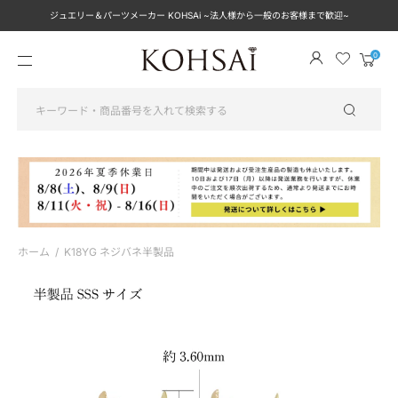
ジュエリー＆パーツメーカー KOHSAi ~法人様から一般のお客様まで歓迎~
メ
カ
ニ
ー
ュ
ト
ー
を
見
る
ホーム
/
K18YG ネジバネ半製品