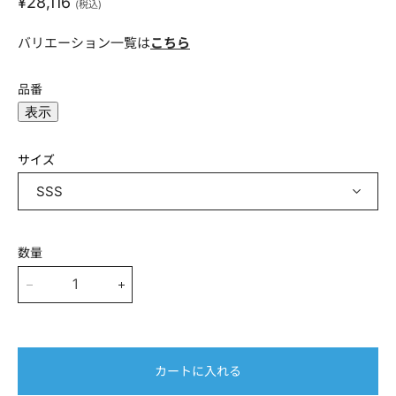
現在の価格
¥28,116
(税込)
氏名(フルネーム)
*
バリエーション一覧は
こちら
品番
表示
メールアドレス
*
サイズ
電話番号(ハイフンなし)
*
数量
会社名
カートに入れる