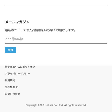
防止するため、セキュリティシステムの維持・管理体制の
整備・社員教育の徹底等の必要な措置を講じ、安全対策を
実施し利用者情報の厳重な管理を行います。
メールマガジン
当社は、個人情報の取扱いの全部又は一部を委託する場合
は、委託先において個人情報の安全管理が図られるよう、
最新のニュースや入荷情報を
いち早くお届けします。
必要かつ適切な監督を行います。
xxx@co.jp
第4条 利用目的
登録
当社は、利用者情報を以下の目的で利用します。
1. 商品等の提供、維持、保護及び改善のため
特定商取引法に基づく表記
2. 商品等に関するご案内、お問い合せ等への対応のため
プライバシーポリシー
利用規約
3. 商品等に関する契約、規約、ポリシー等に違反する行為
会社概要
に対する対応のため
お問い合わせ
4. 商品等に関する規約、ポリシー等の変更などを通知する
ため
Copyright 2020 Kohsai Co., Ltd. All rights reserved.