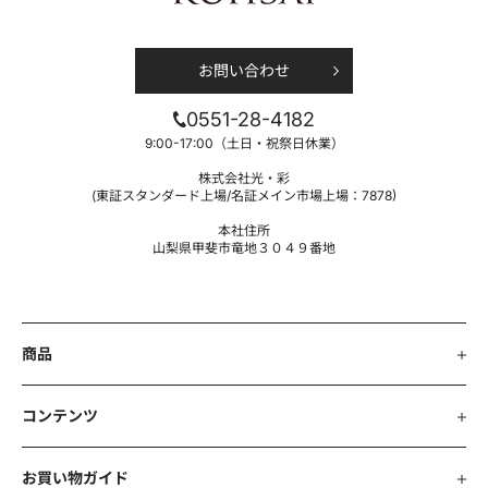
す。
プライバシーポリシーに同意する
第1条 法令等の遵守
お問い合わせ
当社は、個人情報保護の実現のため、個人情報保護法、各
省庁ガイドラインその他関連する法令等を遵守いたしま
0551-28-4182
す。
9:00-17:00（土日・祝祭日休業）
第2条 収集する利用者情報及び収集方法
株式会社光・彩
(東証スタンダード上場/名証メイン市場上場：7878)
本ポリシーにおいて、「利用者情報」とは、商品等ご購入
本社住所
時、お申し込み時あるいは当社ウェブサイト訪問時におけ
山梨県甲斐市竜地３０４９番地
るお客様の情報、お客様の識別に係る情報、通信サービス
上の行動履歴、お客様が送受信するメールの情報、その他
お客様のスマートフォン、パソコン等の端末においてお客
様またはお客様の端末に関連して生成または蓄積された情
報であって、本ポリシーに基づき当社が適正に収集するも
商品
のをいいます。
コンテンツ
第3条 情報の管理
当社は、利用者情報を正確かつ最新の状態に保ち、利用者
お買い物ガイド
情報への不正アクセス・紛失・破損・改ざん・漏洩などを