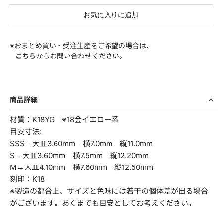
部署名
お気に入りに追加
※おまとめ買い・受注生産をご希望の場合は、
こちら
からお問い合わせください。
商品名・品番
商品詳細
材質：K18YG ※18金イエロー系
お問い合わせ項目
*
目安寸法:
SSS→大皿3.60mm 横7.0mm 縦11.0mm
S→大皿3.60mm 横7.5mm 縦12.20mm
M→大皿4.10mm 横7.60mm 縦12.50mm
お問い合わせ内容
刻印：K18
*
※製造の都合上、サイズと色味には若干の個体差が出る場合
がございます。あくまでも目安としてお考えください。