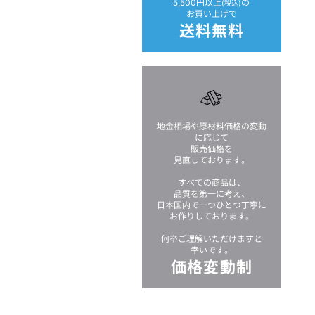
5,500円以上
の
(税込)
お買い上げで
お問い合わせか
送料無料
確認にお時間が
く場合がござい
当店からのメー
能性がございます
地金相場や原材料価格の変動
場合によっては
に応じて
販売価格を
見直しております。
すべての商品は、
プライバシーポリ
品質を第一に考え、
日本国内で一つひとつ丁寧に
下記プライバシー
お作りしております。
何卒ご理解いただけますと
幸いです。
個人情報（特定個
価格変動制
株式会社光・彩
ます。）のご購
用者情報の取扱