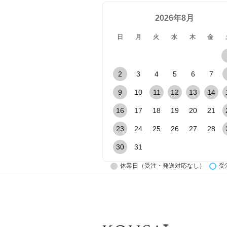
2026年8月
1. 商品等の提
日
月
火
水
木
金
2. 商品等に関
3. 商品等に関
2
3
4
5
6
7
4. 商品等に関
9
10
11
12
13
14
5. 商品等、機
16
17
18
19
20
21
ーケティング活
23
24
25
26
27
28
6. 調査のご協
30
31
7. サービスの
休業日（受注・発送対応なし）
受
8. 利用者の当
ーゲティング広
9. 契約や法律
10. アフター