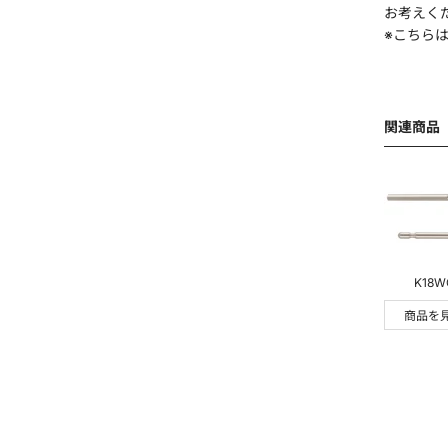
お考えく
電話番号(ハイフンなし)
*
※こちら
関連商品
部署名
K18W
商品を