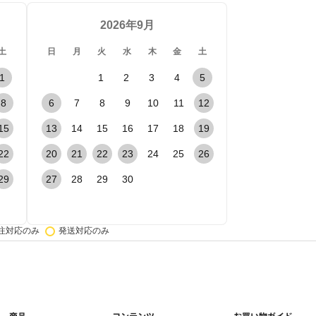
2026年9月
供、維持、保護及び改善のため
土
日
月
火
水
木
金
土
するご案内、お問い合せ等への対応のため
1
1
2
3
4
5
する契約、規約、ポリシー等に違反する行為に対する対応のため
8
6
7
8
9
10
11
12
する規約、ポリシー等の変更などを通知するため
15
13
14
15
16
17
18
19
能改善等お客様に有用と思われる情報提供のための郵便物、電話、電子メール等によ
22
20
21
22
23
24
25
26
動のため
29
27
28
29
30
力依頼や各種イベントへの参加を依頼し、その結果などを報告するため
提供に当たり利用目的を公表の上、お客様の同意を得た利用目的のため
注対応のみ
発送対応のみ
社ウェブサイトへのアクセス履歴、購入履歴を含む利用者の行動、入力情報その他の
告等の広告を配信するため（当社の委託先の第三者配信事業者が広告を配信する場合
等に基づく権利の行使や義務の履行のため
サービス、各種問い合わせ対応のため