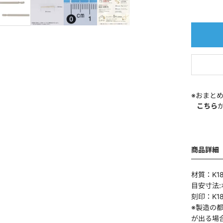
※おまと
こちら
商品詳細
材質：K1
目安寸法:
刻印：K1
※製造の
が出る場