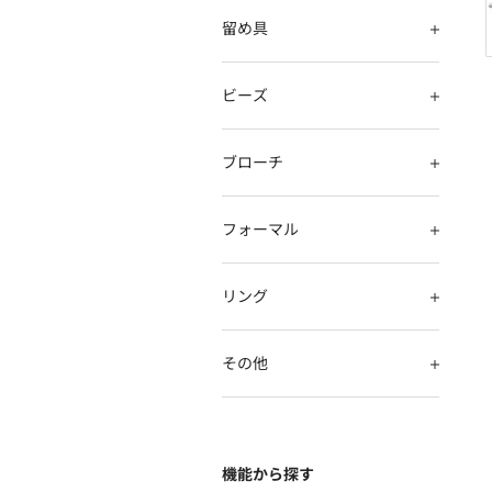
留め具
ビーズ
ブローチ
フォーマル
リング
その他
氏名(フルネーム)
*
機能から探す