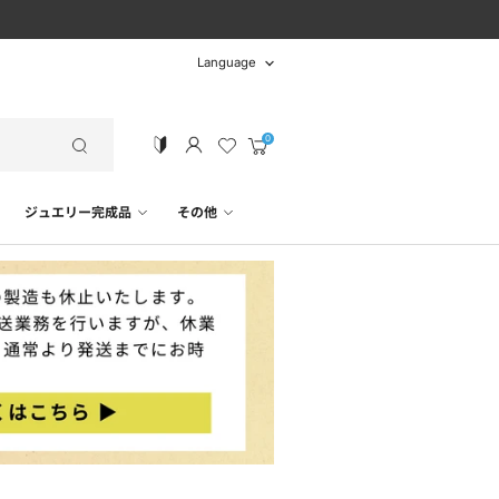
言
Language
語
カ
ー
ト
ジュエリー完成品
その他
を
見
る