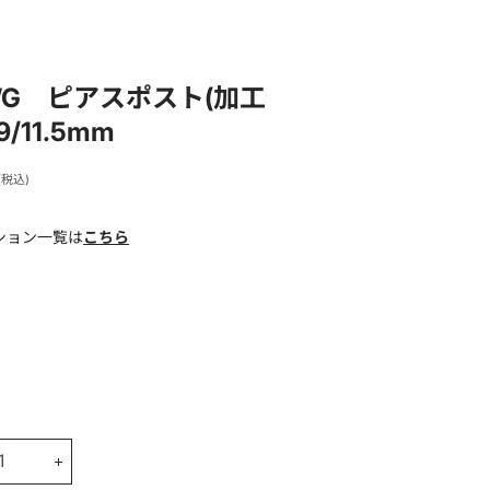
WG ピアスポスト(加工
.9/11.5mm
価格
(税込)
ション一覧は
こちら