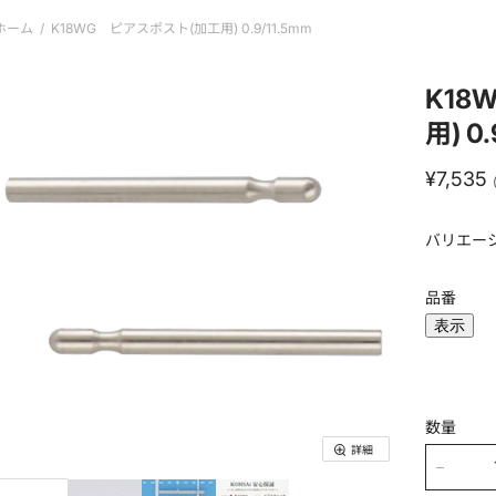
ホーム
/
K18WG ピアスポスト(加工用) 0.9/11.5mm
K18
用) 0
現在の
¥7,535
バリエー
品番
表示
数量
詳細