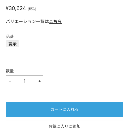
現在の価格
¥30,624
(税込)
氏名(フルネーム)
バリエーション一覧は
こちら
*
品番
表示
メールアドレス
*
数量
電話番号(ハイフンなし)
*
カートに入れる
会社名
お気に入りに追加