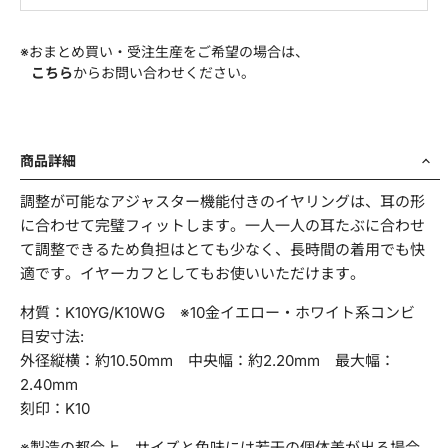
※おまとめ買い・受注生産をご希望の場合は、
部署名
こちら
からお問い合わせください。
商品詳細
商品名・品番
調整が可能なアジャスター機能付きのイヤリングは、耳の形
に合わせて完璧フィットします。一人一人の耳たぶに合わせ
て調整できるため負担はとても少なく、長時間の着用でも快
適です。イヤーカフとしてもお使いいただけます。
お問い合わせ項目
*
材質：K10YG/K10WG ※10金イエロー・ホワイト系コンビ
目安寸法:
外径縦横：約10.50mm 中央幅：約2.20mm 最大幅：
2.40mm
刻印：K10
お問い合わせ内容
*
※製造の都合上、サイズと色味には若干の個体差が出る場合