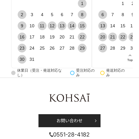
1
1
2
場合によってはお電話で回答を差し上げることがござ
2
3
4
5
6
7
8
6
7
8
9
います。予めご了承ください。
9
10
11
12
13
14
15
13
14
15
16
16
17
18
19
20
21
22
20
21
22
23
プライバシーポリシーについて
*必須
下記プライバシーポリシーに同意の上、送信をお願いい
23
24
25
26
27
28
29
27
28
29
30
たします。
30
31
休業日（受注・発送対応な
受注対応の
発送対応の
個人情報（特定個人情報）保護理念 及び 個人情報保護ポ
し）
み
み
リシー
株式会社光・彩（以下「当社」といいます。）は、当社の
提供する商品及びサービス（以下合わせて「商品等」とい
います。）のご購入者様及びサービスの利用者様（以下合
わせて「お客様」といいます。）についての個人情報を含
む利用者情報の取扱いについて、以下のとおりプライバシ
ーポリシー（以下「本ポリシー」といいます。）を定めま
お問い合わせ
す。
プライバシーポリシーに同意する
第1条 法令等の遵守
0551-28-4182