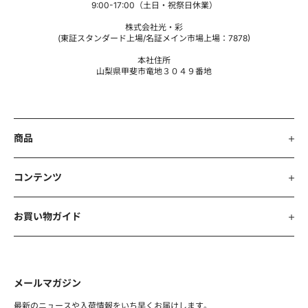
9:00-17:00（土日・祝祭日休業）
当社は、個人情報保護の実現のため、個人情報保護法、各
株式会社光・彩
省庁ガイドラインその他関連する法令等を遵守いたしま
(東証スタンダード上場/名証メイン市場上場：7878)
す。
本社住所
第2条 収集する利用者情報及び収集方法
山梨県甲斐市竜地３０４９番地
本ポリシーにおいて、「利用者情報」とは、商品等ご購入
時、お申し込み時あるいは当社ウェブサイト訪問時におけ
るお客様の情報、お客様の識別に係る情報、通信サービス
商品
上の行動履歴、お客様が送受信するメールの情報、その他
お客様のスマートフォン、パソコン等の端末においてお客
様またはお客様の端末に関連して生成または蓄積された情
コンテンツ
報であって、本ポリシーに基づき当社が適正に収集するも
のをいいます。
お買い物ガイド
第3条 情報の管理
当社は、利用者情報を正確かつ最新の状態に保ち、利用者
情報への不正アクセス・紛失・破損・改ざん・漏洩などを
防止するため、セキュリティシステムの維持・管理体制の
メールマガジン
整備・社員教育の徹底等の必要な措置を講じ、安全対策を
実施し利用者情報の厳重な管理を行います。
最新のニュースや入荷情報を
いち早くお届けします。