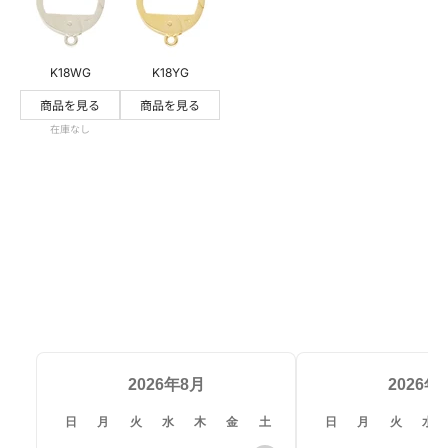
添付ファイル
K18WG
K18YG
【添付可能な形式：JPG・JPEG・PNG・GIF・SVG】、【サイズ
商品を見る
商品を見る
上限：30MB】
在庫なし
ファイルを選択
お問い合わせから3営業日を目安に返信いたします。
確認にお時間がかかるお問い合わせや多数お問い合わ
せをいただいている場合、回答までにお時間をいただ
く場合がございます。ご理解賜りますようお願いいた
します。
当店からのメールが届かない場合、迷惑メールの対策
2026年8月
2026年
などでメールアドレス・ドメイン指定がされている可
能性がございます。お手数ですが「@kohsai-
日
月
火
水
木
金
土
日
月
火
水
qq.co.jp」の受信設定をお願いいたします。