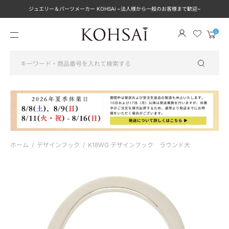
ジュエリー＆パーツメーカー KOHSAi ~法人様から一般のお客様まで歓迎~
メ
カ
ニ
ー
ュ
ト
ー
を
見
る
ホーム
/
デザインフック
/
K18WG デザインフック ラウンド大