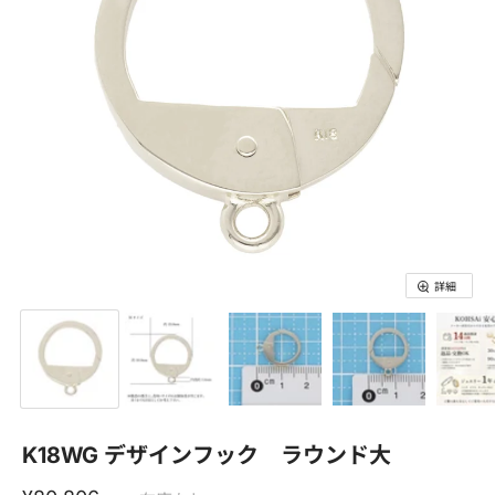
詳細
氏名(フルネーム)
K18WG デザインフック ラウンド大
*