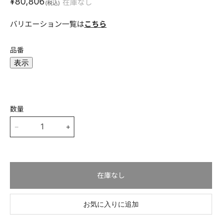
現在の価格
¥80,806
在庫なし
(税込)
バリエーション一覧は
こちら
メールアドレス
*
品番
表示
電話番号(ハイフンなし)
*
数量
会社名
在庫なし
部署名
お気に入りに追加